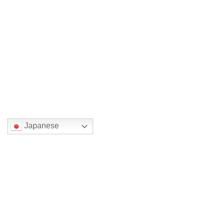
四色展 メイン木原千春 2026
2026年7月11日
国または地域を選んでください。
Japanese
検索
最近の投稿