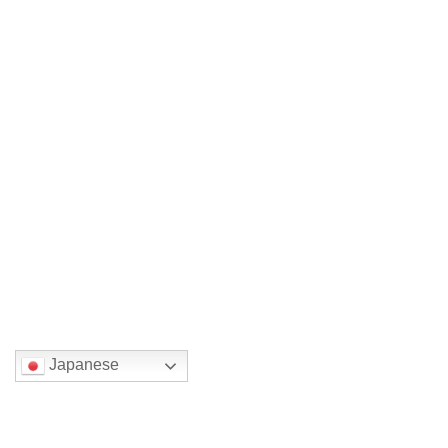
展示期間：一週間（6日間） あなたの作品で画
廊を自由に使い、 […]
続きを読む
第３回 新春作家作品展の募集
募集
2017年7月28日
この期間、一週間単位（6日間）単位で作家ジ
ャンル別に3週間、 […]
続きを読む
国または地域を選んでください。
Japanese
検索