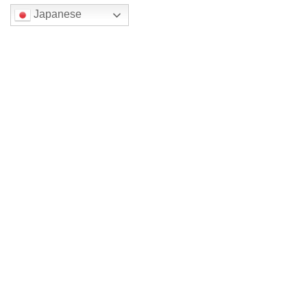
Japanese
検索
最近の投稿
柳家花いち落語会
ITホームルーム教室
新館4年 （旧館から14年）
四色展メイン森一三 2026