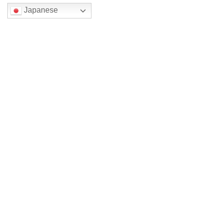
Japanese
検索
最近の投稿
裏方仕事
四色展 メイン森一三 2026
四色展 メイン木原千春 2026
四色展 メイン木原千春 2026