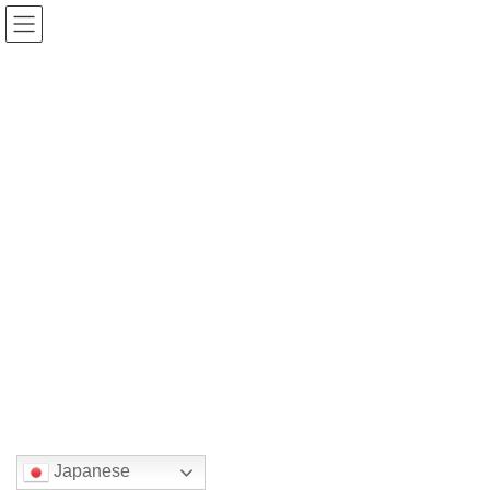
コ
ナ
ン
ビ
テ
ゲ
ン
ー
ツ
シ
2024年12月6日
へ
ョ
ス
ン
キ
に
みどりの森の美術館お知らせ
2024年12月6日
ッ
移
プ
動
ジュンさん日本到着
お知らせ
2024年12月6日
続きを読む
国または地域を選んでください。
Japanese