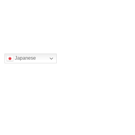
10/6日曜日14時から、浜松出身の落語家・花い
ち師匠の落語 […]
続きを読む
国または地域を選んでください。
Japanese
検索
最近の投稿
新館4年 （旧館から14年）