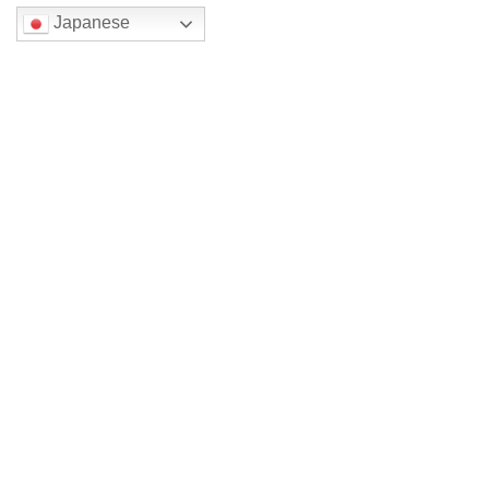
Japanese
検索
最近の投稿
新館4年 （旧館から14年）
四色展メイン森一三 2026
四色展メイン森一三 2026
四色展 メイン森一三2026