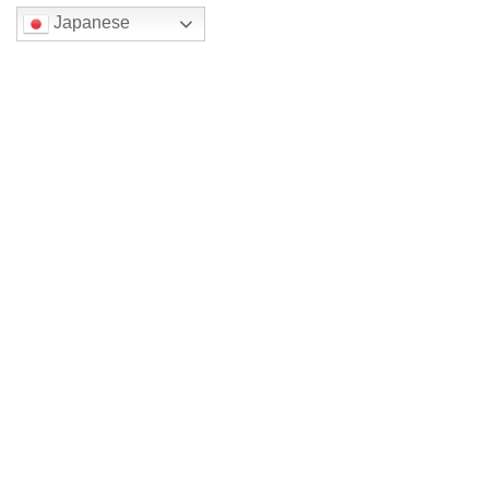
Japanese
検索
最近の投稿
新館4年 （旧館から14年）
四色展メイン森一三 2026
四色展メイン森一三 2026
四色展 メイン森一三2026