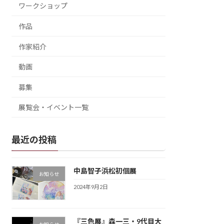
ワークショップ
作品
作家紹介
動画
募集
展覧会・イベント一覧
最近の投稿
中島智子浜松初個展
お知らせ
2024年9月2日
『三色展』森一三・9代目大