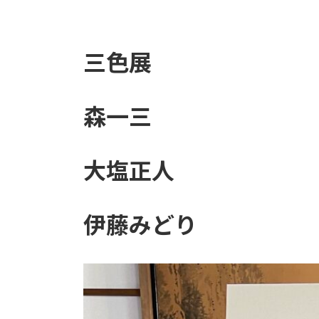
三色展
森一三
大塩正人
伊藤みどり