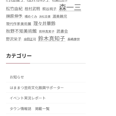
松島比呂子
森一三
松竹由紀
枝村武明
桐谷純子
榊原伸予
渥美饒児
橘めぐみ
浜松百撰
理々井華鈴
現代作家美術展
秋野不矩美術館
読書会
若林真実子
鈴木真知子
野沢栄子
金田正司
長嶋康世
カテゴリー
お知らせ
はままつ芸術文化振興サポーター
イベント実況レポート
タウン情報誌 掲載一覧