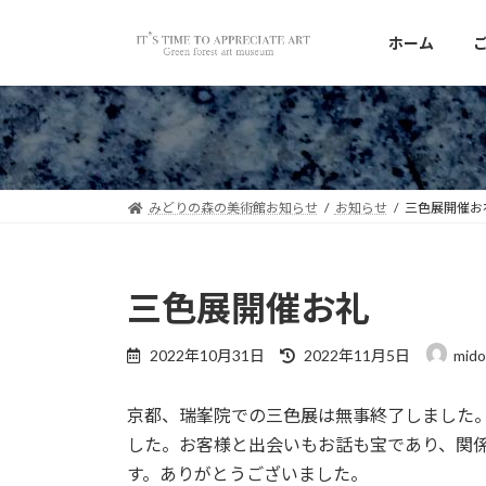
コ
ナ
ン
ビ
ホーム
テ
ゲ
ン
ー
ツ
シ
へ
ョ
ス
ン
キ
に
みどりの森の美術館お知らせ
お知らせ
三色展開催お
ッ
移
プ
動
三色展開催お礼
最
2022年10月31日
2022年11月5日
mido
終
更
京都、瑞峯院での三色展は無事終了しました
新
日
した。お客様と出会いもお話も宝であり、関
時
す。ありがとうございました。
: