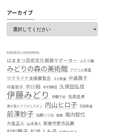
アーカイブ
KAYANO USHIYAMA
はままつ芸術文化振興サポーター
ふたり展
みどりの森の美術館
アクリル教室
中島敬子
ウクライナ支援展覧会
ヨガ教室
中川裕
久保田弘信
中島智子
中村晴信
伊藤みどり
佐原昌孝
伊藤千史
内山ヒロ子
僕が見たアフガニスタン
写経教室
前澤妙子
堀内智代
加藤いつみ
動画
大塩正人
新春作家作品展
山本清人
村松雅子
松井ふみ子