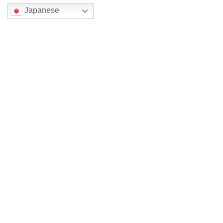
Japanese
検索
最近の投稿
四色展 メイン森一三2026
裏方仕事
四色展 メイン森一三 2026
四色展 メイン木原千春 2026