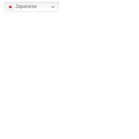
Japanese
検索
最近の投稿
四色展 メイン森一三2026
裏方仕事
四色展 メイン森一三 2026
四色展 メイン木原千春 2026