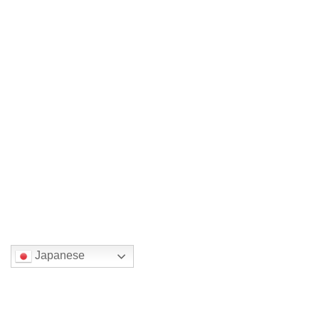
2022年8月10日
次の記事
gallery of nyucodecoにて、展示しておりました絵の中から2枚の絵が今日、会社オーナー様家族の皆様にみそめられて、嫁ぎました。
2022年8月14日
国または地域を選んでください。
Japanese
検索