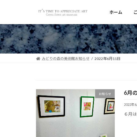
コ
ナ
ン
ビ
ホーム
テ
ゲ
ン
ー
ツ
シ
へ
ョ
ス
ン
キ
に
みどりの森の美術館お知らせ
2022年6月11日
ッ
移
プ
動
6月
お知らせ
2022年
６月は