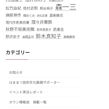
松島比呂子
森一三
松竹由紀
枝村武明
桐谷純子
榊原伸予
渥美饒児
橘めぐみ
浜松百撰
理々井華鈴
現代作家美術展
秋野不矩美術館
読書会
若林真実子
鈴木真知子
野沢栄子
金田正司
長嶋康世
カテゴリー
お知らせ
はままつ芸術文化振興サポーター
イベント実況レポート
タウン情報誌 掲載一覧