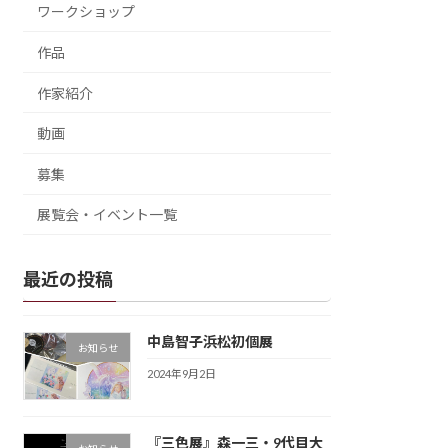
ワークショップ
作品
作家紹介
動画
募集
展覧会・イベント一覧
最近の投稿
中島智子浜松初個展
お知らせ
2024年9月2日
『三色展』森一三・9代目大