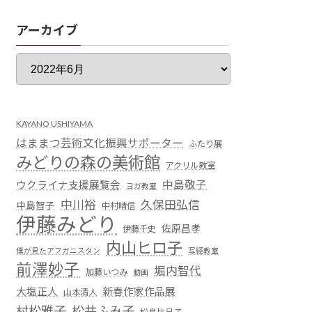
アーカイブ
KAYANO USHIYAMA
はままつ芸術文化振興サポーター
ふたり展
みどりの森の美術館
アクリル教室
中島敬子
ウクライナ支援展覧会
ヨガ教室
中川裕
久保田弘信
中島智子
中村晴信
伊藤みどり
佐原昌孝
伊藤千史
内山ヒロ子
僕が見たアフガニスタン
写経教室
前澤妙子
堀内智代
加藤いつみ
動画
大塩正人
新春作家作品展
山本清人
村松雅子
松井ふみ子