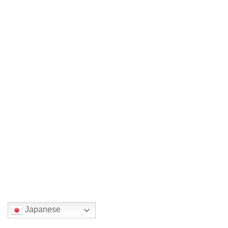
ウクライナ支援展覧会 NＨK取材ありがとうございます。
2022年4月23日
次の記事
ウクライナ支援展覧会
2022年4月24日
国または地域を選んでください。
Japanese