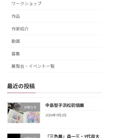
ワークショップ
作品
作家紹介
動画
募集
展覧会・イベント一覧
最近の投稿
中島智子浜松初個展
お知らせ
2024年9月2日
『三色展』森一三・9代目大