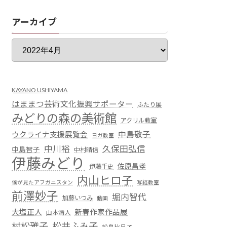
アーカイブ
KAYANO USHIYAMA
はままつ芸術文化振興サポーター
ふたり展
みどりの森の美術館
アクリル教室
中島敬子
ウクライナ支援展覧会
ヨガ教室
中川裕
久保田弘信
中島智子
中村晴信
伊藤みどり
佐原昌孝
伊藤千史
内山ヒロ子
僕が見たアフガニスタン
写経教室
前澤妙子
堀内智代
加藤いつみ
動画
大塩正人
新春作家作品展
山本清人
村松雅子
松井ふみ子