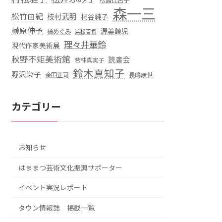
松島比呂子
森一三
松竹由紀
枝村武明
桐谷純子
榊原伸予
渥美饒児
橘めぐみ
浜松百撰
理々井華鈴
現代作家美術展
秋野不矩美術館
読書会
若林真実子
鈴木真知子
野沢栄子
金田正司
長嶋康世
カテゴリー
お知らせ
はままつ芸術文化振興サポーター
イベント実況レポート
タウン情報誌 掲載一覧