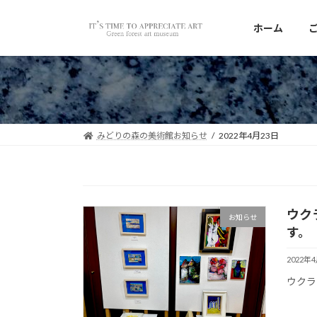
コ
ナ
ン
ビ
ホーム
テ
ゲ
ン
ー
ツ
シ
へ
ョ
ス
ン
キ
に
みどりの森の美術館お知らせ
2022年4月23日
ッ
移
プ
動
ウク
お知らせ
す。
2022年
ウクラ