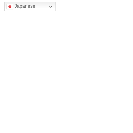
Japanese
検索
最近の投稿
新館4年 （旧館から14年）
四色展メイン森一三 2026
四色展メイン森一三 2026
四色展 メイン森一三2026