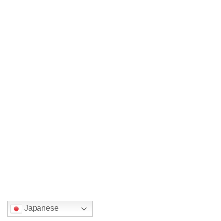
（薫のどうでもいい詩）
2021年9月6日
［薫のどうでもいい詩］の作者であります薫さ
んは目が不自由でし […]
続きを読む
九代目 大塩正人展
イベント実況レポート
2021年9月6日
遠州七窯の一 赤膚焼正人窯 只今展示準備中、
ドキドキしながら […]
続きを読む
国または地域を選んでください。
Japanese