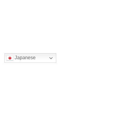
遠州縞関係の皆さんから4社の商品を展示販売
しております。コロ […]
続きを読む
国または地域を選んでください。
Japanese
検索
最近の投稿
裏方仕事