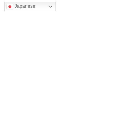
Japanese
検索
最近の投稿
四色展 メイン森一三2026
裏方仕事
四色展 メイン森一三 2026
四色展 メイン木原千春 2026