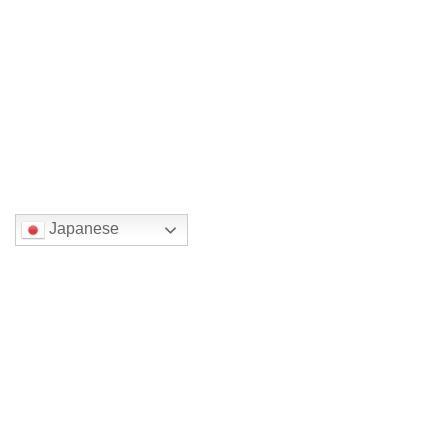
生きモノ展
2019年5月15日
国または地域を選んでください。
Japanese
検索
最近の投稿
新館4年 （旧館から14年）