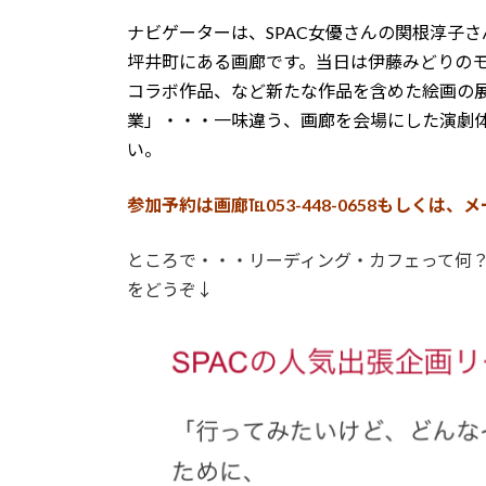
時
ナビゲーターは、SPAC女優さんの関根淳子さ
:
坪井町にある画廊です。当日は伊藤みどりの
コラボ作品、など新たな作品を含めた絵画の
業」・・・一味違う、画廊を会場にした演劇
い。
参加予約は画廊℡053-448-0658もしくは、メールy
ところで・・・リーディング・カフェって何？
をどうぞ↓