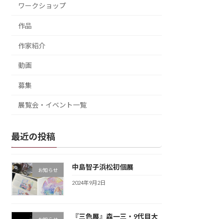
ワークショップ
作品
作家紹介
動画
募集
展覧会・イベント一覧
最近の投稿
中島智子浜松初個展
お知らせ
2024年9月2日
『三色展』森一三・9代目大