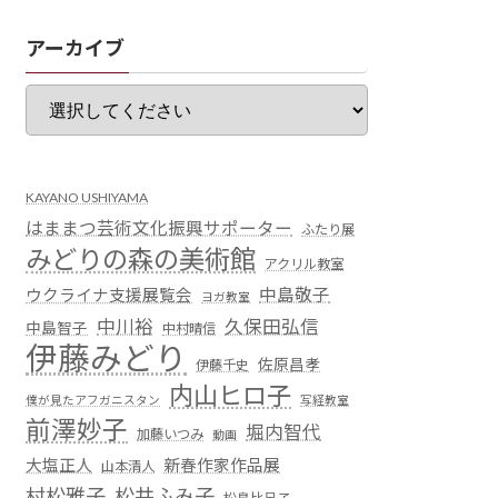
アーカイブ
KAYANO USHIYAMA
はままつ芸術文化振興サポーター
ふたり展
みどりの森の美術館
アクリル教室
中島敬子
ウクライナ支援展覧会
ヨガ教室
中川裕
久保田弘信
中島智子
中村晴信
伊藤みどり
佐原昌孝
伊藤千史
内山ヒロ子
僕が見たアフガニスタン
写経教室
前澤妙子
堀内智代
加藤いつみ
動画
大塩正人
新春作家作品展
山本清人
村松雅子
松井ふみ子