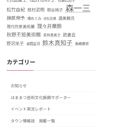
松島比呂子
森一三
松竹由紀
枝村武明
桐谷純子
榊原伸予
渥美饒児
橘めぐみ
浜松百撰
理々井華鈴
現代作家美術展
秋野不矩美術館
読書会
若林真実子
鈴木真知子
野沢栄子
金田正司
長嶋康世
カテゴリー
お知らせ
はままつ芸術文化振興サポーター
イベント実況レポート
タウン情報誌 掲載一覧