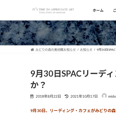
コ
ナ
ン
ビ
ホーム
テ
ゲ
ン
ー
ツ
シ
へ
ョ
ス
ン
キ
に
みどりの森の美術館お知らせ
お知らせ
9月30日SP
ッ
移
プ
動
9月30日SPACリー
か？
最
2018年8月22日
2021年10月17日
mido
終
更
9月30日、リーディング・カフェがみどりの
新
日