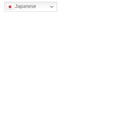
Japanese
検索
最近の投稿
四色展 メイン森一三2026
裏方仕事
四色展 メイン森一三 2026
四色展 メイン木原千春 2026