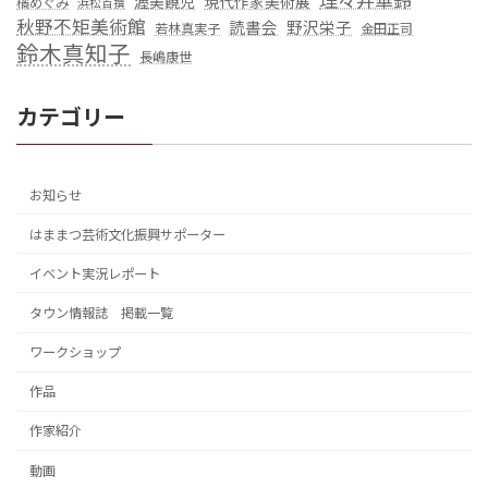
理々井華鈴
渥美饒児
現代作家美術展
橘めぐみ
浜松百撰
秋野不矩美術館
読書会
野沢栄子
若林真実子
金田正司
鈴木真知子
長嶋康世
カテゴリー
お知らせ
はままつ芸術文化振興サポーター
イベント実況レポート
タウン情報誌 掲載一覧
ワークショップ
作品
作家紹介
動画