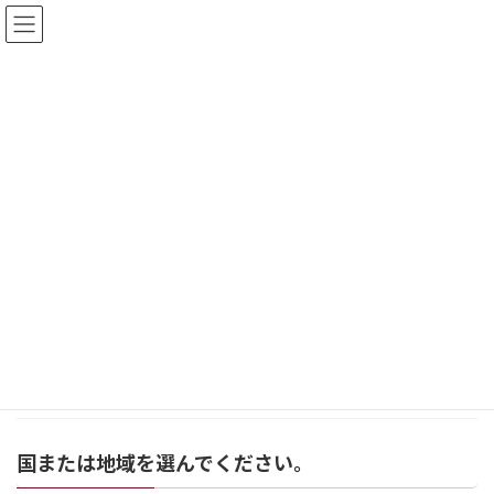
コ
ナ
ン
ビ
テ
ゲ
ン
ー
ツ
シ
イベント
へ
ョ
ス
ン
キ
に
みどりの森の美術館お知らせ
イベント
JEN I
ッ
移
プ
動
大人の中国茶体験
お知らせ
2022年3月17日
2022年3月17日 中国茶教室 大盛況講師 JEN I
さん […]
続きを読む
国または地域を選んでください。