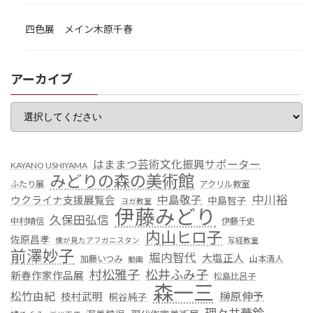
四色展 メイン木原千春
アーカイブ
はままつ芸術文化振興サポーター
KAYANO USHIYAMA
みどりの森の美術館
ふたり展
アクリル教室
中川裕
中島敬子
ウクライナ支援展覧会
中島智子
ヨガ教室
伊藤みどり
久保田弘信
中村晴信
伊藤千史
内山ヒロ子
佐原昌孝
僕が見たアフガニスタン
写経教室
前澤妙子
堀内智代
大塩正人
加藤いつみ
山本清人
動画
村松雅子
松井ふみ子
新春作家作品展
松島比呂子
森一三
松竹由紀
榊原伸予
枝村武明
桐谷純子