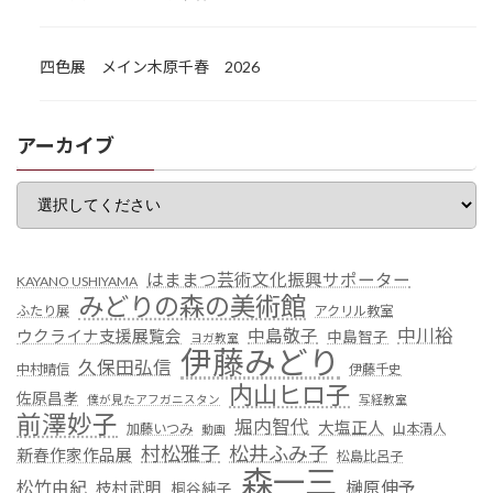
四色展 メイン木原千春 2026
アーカイブ
はままつ芸術文化振興サポーター
KAYANO USHIYAMA
みどりの森の美術館
ふたり展
アクリル教室
中川裕
中島敬子
ウクライナ支援展覧会
中島智子
ヨガ教室
伊藤みどり
久保田弘信
中村晴信
伊藤千史
内山ヒロ子
佐原昌孝
僕が見たアフガニスタン
写経教室
前澤妙子
堀内智代
大塩正人
加藤いつみ
山本清人
動画
村松雅子
松井ふみ子
新春作家作品展
松島比呂子
森一三
松竹由紀
榊原伸予
枝村武明
桐谷純子