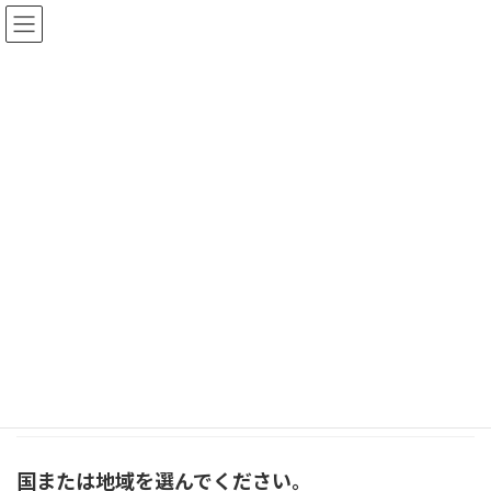
コ
ナ
ン
ビ
テ
ゲ
ン
ー
ツ
シ
イベント
へ
ョ
ス
ン
キ
に
みどりの森の美術館お知らせ
イベント
AAG / Akan Art Gallery
ッ
移
プ
動
【 AAG / Akan Art Gallery がオープン
お知らせ
】安藤誠写真ギャラリー
2022年5月1日
安藤誠さんご家族、スタッフの皆様、関係者の
皆様おめでとうござ […]
続きを読む
国または地域を選んでください。