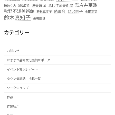
理々井華鈴
渥美饒児
現代作家美術展
橘めぐみ
浜松百撰
秋野不矩美術館
読書会
野沢栄子
若林真実子
金田正司
鈴木真知子
長嶋康世
カテゴリー
お知らせ
はままつ芸術文化振興サポーター
イベント実況レポート
タウン情報誌 掲載一覧
ワークショップ
作品
作家紹介