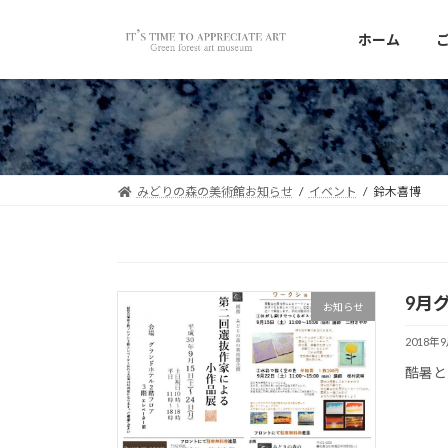
コ
ナ
ン
ビ
ホーム
テ
ゲ
ン
ー
ツ
シ
へ
ョ
ス
ン
キ
に
みどりの森の美術館お知らせ
イベント
鈴木喜博
ッ
移
プ
動
9月
お知らせ
2018年
酷暑と