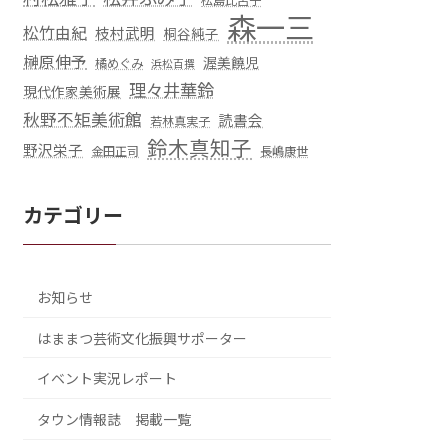
松島比呂子
森一三
松竹由紀
枝村武明
桐谷純子
榊原伸予
渥美饒児
橘めぐみ
浜松百撰
理々井華鈴
現代作家美術展
秋野不矩美術館
読書会
若林真実子
鈴木真知子
野沢栄子
金田正司
長嶋康世
カテゴリー
お知らせ
はままつ芸術文化振興サポーター
イベント実況レポート
タウン情報誌 掲載一覧