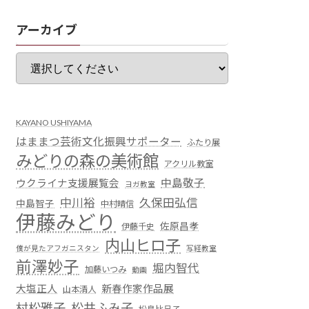
アーカイブ
KAYANO USHIYAMA
はままつ芸術文化振興サポーター
ふたり展
みどりの森の美術館
アクリル教室
中島敬子
ウクライナ支援展覧会
ヨガ教室
中川裕
久保田弘信
中島智子
中村晴信
伊藤みどり
佐原昌孝
伊藤千史
内山ヒロ子
僕が見たアフガニスタン
写経教室
前澤妙子
堀内智代
加藤いつみ
動画
大塩正人
新春作家作品展
山本清人
村松雅子
松井ふみ子