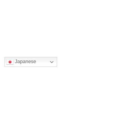
初企画 朗読会
2025年7月18日
国または地域を選んでください。
Japanese
検索
最近の投稿
裏方仕事