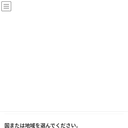
コ
ナ
ン
ビ
テ
ゲ
ン
ー
ツ
シ
イベント
へ
ョ
ス
ン
キ
に
みどりの森の美術館お知らせ
イベント
講演会
ッ
移
プ
動
安藤誠 講演会 2022.11.1
お知らせ
2022年9月29日
題名 日常の奇
跡 昨年、安
藤誠 […]
続きを読む
国または地域を選んでください。