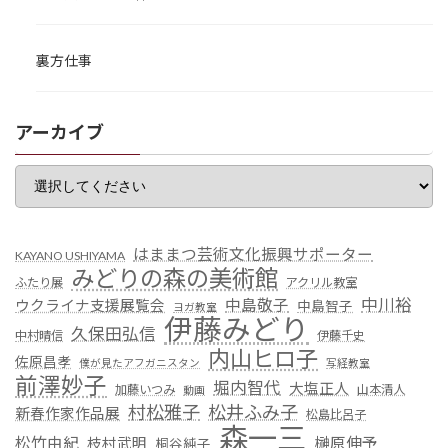
裏方仕事
アーカイブ
はままつ芸術文化振興サポーター
KAYANO USHIYAMA
みどりの森の美術館
ふたり展
アクリル教室
中川裕
中島敬子
ウクライナ支援展覧会
中島智子
ヨガ教室
伊藤みどり
久保田弘信
中村晴信
伊藤千史
内山ヒロ子
佐原昌孝
僕が見たアフガニスタン
写経教室
前澤妙子
堀内智代
大塩正人
加藤いつみ
山本清人
動画
村松雅子
松井ふみ子
新春作家作品展
松島比呂子
森一三
松竹由紀
榊原伸予
枝村武明
桐谷純子