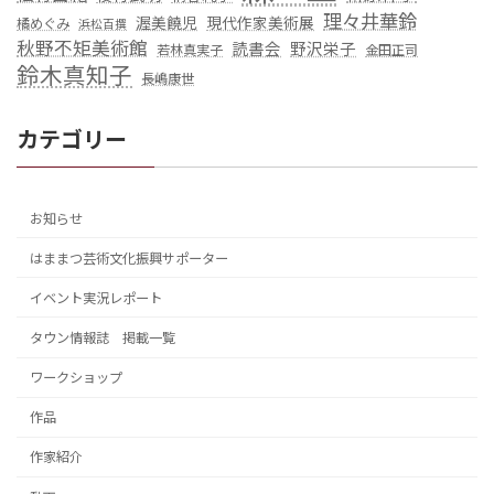
理々井華鈴
渥美饒児
現代作家美術展
橘めぐみ
浜松百撰
秋野不矩美術館
読書会
野沢栄子
若林真実子
金田正司
鈴木真知子
長嶋康世
カテゴリー
お知らせ
はままつ芸術文化振興サポーター
イベント実況レポート
タウン情報誌 掲載一覧
ワークショップ
作品
作家紹介