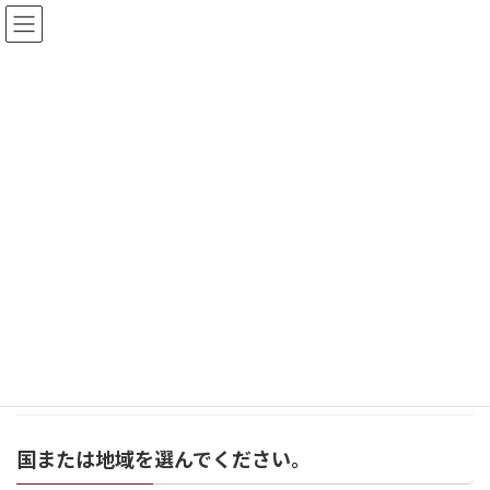
コ
ナ
ン
ビ
テ
ゲ
ン
ー
ツ
シ
イベント
へ
ョ
ス
ン
キ
に
みどりの森の美術館お知らせ
イベント
自然と生き物展I
ッ
移
プ
動
6月展覧会のお知らせ
お知らせ
2020年5月25日
本とアートを結ぶ・繋ぐ展覧会ありがとうござ
いました。コロナの […]
続きを読む
国または地域を選んでください。