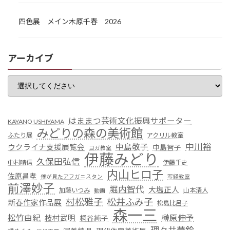
四色展 メイン木原千春 2026
アーカイブ
はままつ芸術文化振興サポーター
KAYANO USHIYAMA
みどりの森の美術館
ふたり展
アクリル教室
中川裕
中島敬子
ウクライナ支援展覧会
中島智子
ヨガ教室
伊藤みどり
久保田弘信
中村晴信
伊藤千史
内山ヒロ子
佐原昌孝
僕が見たアフガニスタン
写経教室
前澤妙子
堀内智代
大塩正人
加藤いつみ
山本清人
動画
村松雅子
松井ふみ子
新春作家作品展
松島比呂子
森一三
松竹由紀
榊原伸予
枝村武明
桐谷純子