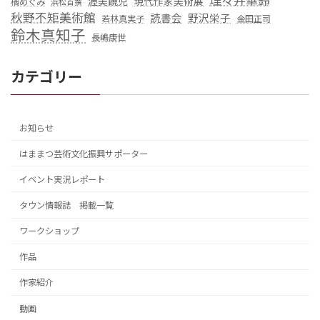
理々井華鈴
渥美饒児
現代作家美術展
橘めぐみ
浜松百撰
秋野不矩美術館
読書会
野沢栄子
若林真実子
金田正司
鈴木真知子
長嶋康世
カテゴリー
お知らせ
はままつ芸術文化振興サポーター
イベント実況レポート
タウン情報誌 掲載一覧
ワークショップ
作品
作家紹介
動画