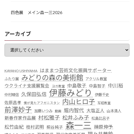
四色展 メイン森一三2026
アーカイブ
はままつ芸術文化振興サポーター
KAYANO USHIYAMA
みどりの森の美術館
ふたり展
アクリル教室
中川裕
中島敬子
ウクライナ支援展覧会
中島智子
ヨガ教室
伊藤みどり
久保田弘信
中村晴信
伊藤千史
内山ヒロ子
佐原昌孝
僕が見たアフガニスタン
写経教室
前澤妙子
堀内智代
大塩正人
加藤いつみ
山本清人
動画
村松雅子
松井ふみ子
新春作家作品展
松島比呂子
森一三
松竹由紀
榊原伸予
枝村武明
桐谷純子