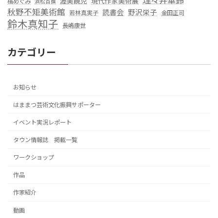
理々井華鈴
渥美饒児
現代作家美術展
橘めぐみ
浜松百撰
秋野不矩美術館
読書会
野沢栄子
若林真実子
金田正司
鈴木真知子
長嶋康世
カテゴリー
お知らせ
はままつ芸術文化振興サポーター
イベント実況レポート
タウン情報誌 掲載一覧
ワークショップ
作品
作家紹介
動画