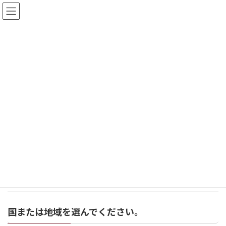
コ
ナ
ン
ビ
テ
ゲ
ン
ー
ツ
シ
イベント
へ
ョ
ス
ン
キ
に
みどりの森の美術館お知らせ
イベント
海宙道〜シースペースロード
ッ
移
プ
動
沖縄にて絵画の仕事依頼あり訪問
お知らせ
2022年9月29日
この一棟貸のお部屋に合う絵を、沖縄に来て見
て、空も海も空気も […]
続きを読む
国または地域を選んでください。