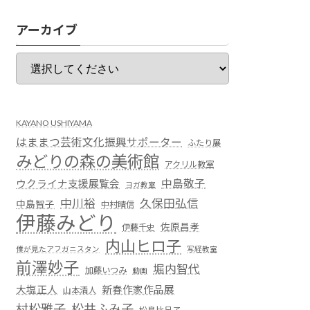
アーカイブ
KAYANO USHIYAMA
はままつ芸術文化振興サポーター
ふたり展
みどりの森の美術館
アクリル教室
中島敬子
ウクライナ支援展覧会
ヨガ教室
中川裕
久保田弘信
中島智子
中村晴信
伊藤みどり
佐原昌孝
伊藤千史
内山ヒロ子
僕が見たアフガニスタン
写経教室
前澤妙子
堀内智代
加藤いつみ
動画
大塩正人
新春作家作品展
山本清人
村松雅子
松井ふみ子