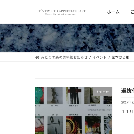
コ
ナ
ン
ビ
ホーム
テ
ゲ
ン
ー
ツ
シ
へ
ョ
ス
ン
キ
に
みどりの森の美術館お知らせ
イベント
武本はる根
ッ
移
プ
動
選抜
お知らせ
2017年
１１月