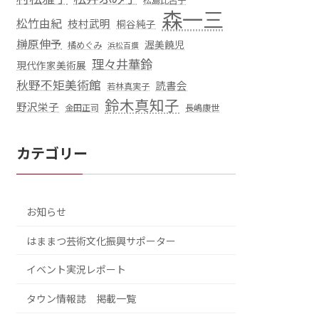
松島比呂子
森一三
松竹由紀
枝村武明
桐谷純子
榊原伸予
渥美饒児
橘めぐみ
浜松百撰
理々井華鈴
現代作家美術展
秋野不矩美術館
読書会
若林真実子
鈴木真知子
野沢栄子
金田正司
長嶋康世
カテゴリー
お知らせ
はままつ芸術文化振興サポーター
イベント実況レポート
タウン情報誌 掲載一覧