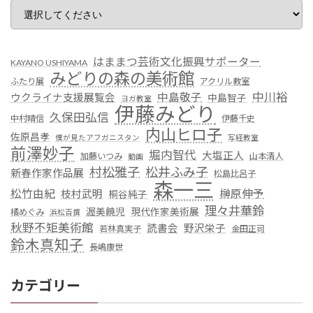
はままつ芸術文化振興サポーター
KAYANO USHIYAMA
みどりの森の美術館
ふたり展
アクリル教室
中川裕
中島敬子
ウクライナ支援展覧会
中島智子
ヨガ教室
伊藤みどり
久保田弘信
中村晴信
伊藤千史
内山ヒロ子
佐原昌孝
僕が見たアフガニスタン
写経教室
前澤妙子
堀内智代
大塩正人
加藤いつみ
山本清人
動画
村松雅子
松井ふみ子
新春作家作品展
松島比呂子
森一三
松竹由紀
榊原伸予
枝村武明
桐谷純子
理々井華鈴
渥美饒児
現代作家美術展
橘めぐみ
浜松百撰
秋野不矩美術館
読書会
野沢栄子
若林真実子
金田正司
鈴木真知子
長嶋康世
カテゴリー