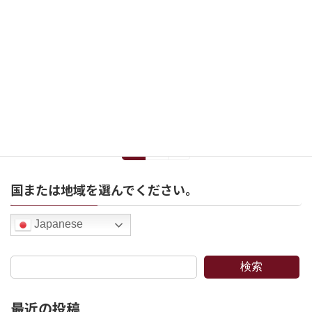
春からの福音というタイトル
お知らせ
2018年4月19日
この春の天候は、例年にも増してアップダウン
の激しさを感じます […]
続きを読む
投
1
2
»
固
固
定
定
稿
ペ
ペ
国または地域を選んでください。
ー
ー
の
ジ
ジ
ペ
Japanese
ー
ジ
検索
送
最近の投稿