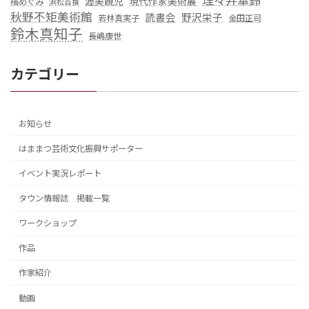
理々井華鈴
渥美饒児
現代作家美術展
橘めぐみ
浜松百撰
秋野不矩美術館
読書会
野沢栄子
若林真実子
金田正司
鈴木真知子
長嶋康世
カテゴリー
お知らせ
はままつ芸術文化振興サポーター
イベント実況レポート
タウン情報誌 掲載一覧
ワークショップ
作品
作家紹介
動画