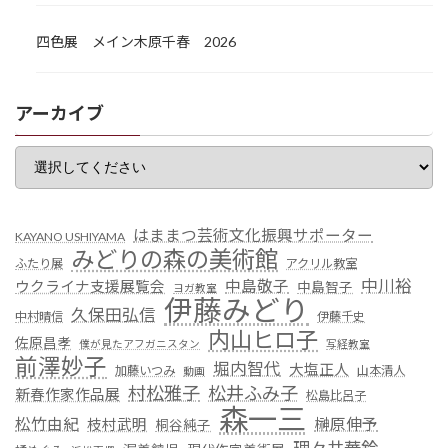
四色展 メイン木原千春 2026
アーカイブ
はままつ芸術文化振興サポーター
KAYANO USHIYAMA
みどりの森の美術館
ふたり展
アクリル教室
中川裕
中島敬子
ウクライナ支援展覧会
中島智子
ヨガ教室
伊藤みどり
久保田弘信
中村晴信
伊藤千史
内山ヒロ子
佐原昌孝
僕が見たアフガニスタン
写経教室
前澤妙子
堀内智代
大塩正人
加藤いつみ
山本清人
動画
村松雅子
松井ふみ子
新春作家作品展
松島比呂子
森一三
松竹由紀
榊原伸予
枝村武明
桐谷純子