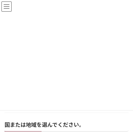
コ
ナ
ン
ビ
テ
ゲ
ン
ー
ツ
シ
イベント
へ
ョ
ス
ン
キ
に
みどりの森の美術館お知らせ
イベント
天竜くんま
ッ
移
プ
動
内藤満里子インスタレーション
お知らせ
2022年4月13日
はままつ芸術文化振興サポーター 内藤満里子イ
ンスタレーション […]
続きを読む
国または地域を選んでください。