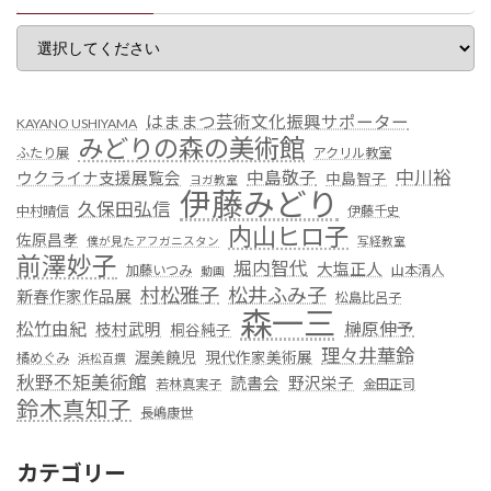
はままつ芸術文化振興サポーター
KAYANO USHIYAMA
みどりの森の美術館
ふたり展
アクリル教室
中川裕
中島敬子
ウクライナ支援展覧会
中島智子
ヨガ教室
伊藤みどり
久保田弘信
中村晴信
伊藤千史
内山ヒロ子
佐原昌孝
僕が見たアフガニスタン
写経教室
前澤妙子
堀内智代
大塩正人
加藤いつみ
山本清人
動画
村松雅子
松井ふみ子
新春作家作品展
松島比呂子
森一三
松竹由紀
榊原伸予
枝村武明
桐谷純子
理々井華鈴
渥美饒児
現代作家美術展
橘めぐみ
浜松百撰
秋野不矩美術館
読書会
野沢栄子
若林真実子
金田正司
鈴木真知子
長嶋康世
カテゴリー