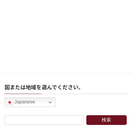
明日5/7から始まる伊集院真理子展の搬入中 工
房より、出来立 […]
続きを読む
桐谷純子個展
お知らせ
2022年2月22日
桐谷純子（陶）器展
3/12（土）14時〜 […]
続きを読む
国または地域を選んでください。
Japanese
検索