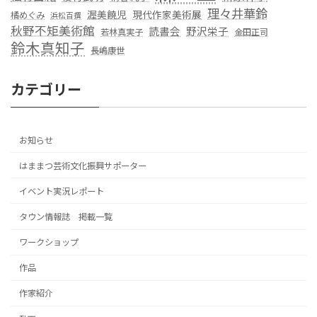
理々井華鈴
渥美饒児
現代作家美術展
橘めぐみ
浜松百撰
秋野不矩美術館
読書会
野沢栄子
若林真実子
金田正司
鈴木真知子
長嶋康世
カテゴリー
お知らせ
はままつ芸術文化振興サポーター
イベント実況レポート
タウン情報誌 掲載一覧
ワークショップ
作品
作家紹介