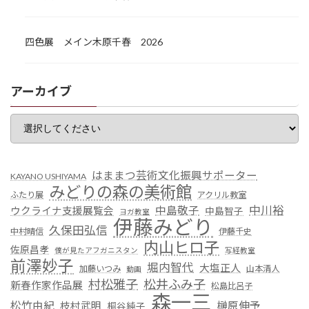
四色展 メイン木原千春 2026
アーカイブ
はままつ芸術文化振興サポーター
KAYANO USHIYAMA
みどりの森の美術館
ふたり展
アクリル教室
中川裕
中島敬子
ウクライナ支援展覧会
中島智子
ヨガ教室
伊藤みどり
久保田弘信
中村晴信
伊藤千史
内山ヒロ子
佐原昌孝
僕が見たアフガニスタン
写経教室
前澤妙子
堀内智代
大塩正人
加藤いつみ
山本清人
動画
村松雅子
松井ふみ子
新春作家作品展
松島比呂子
森一三
松竹由紀
榊原伸予
枝村武明
桐谷純子